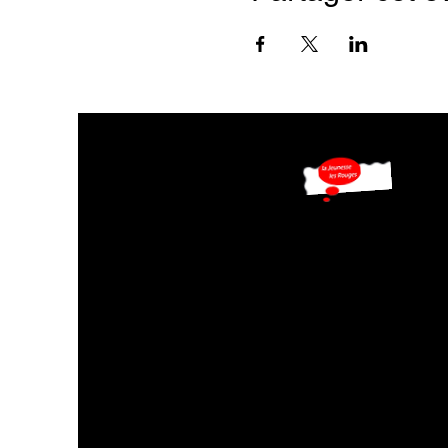
126è anniversaire
Ne ratez pas nos mises à