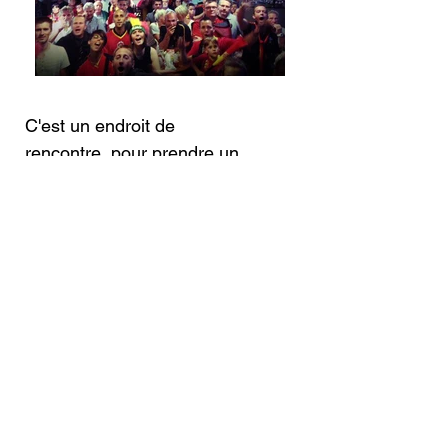
C'est un endroit de
rencontre, pour prendre un
verre, un apéritif, pour
discuter, pour déguster
d'excellentes bières. Vous y
trouvez des villageois, des
sympathisants de l'asbl, et
surtout vous y trouvez la
bonne humeur. Cet endroit
est géré par les membres du
comité, nous vous
attendons, pour discuter et