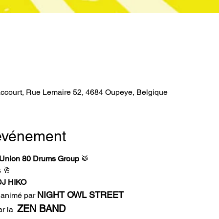
ccourt, Rue Lemaire 52, 4684 Oupeye, Belgique
'événement
’Union 80 Drums Group
 🥁
 🥂
J HIKO 
NIGHT OWL STREET
 animé par 
ZEN BAND 
r la  