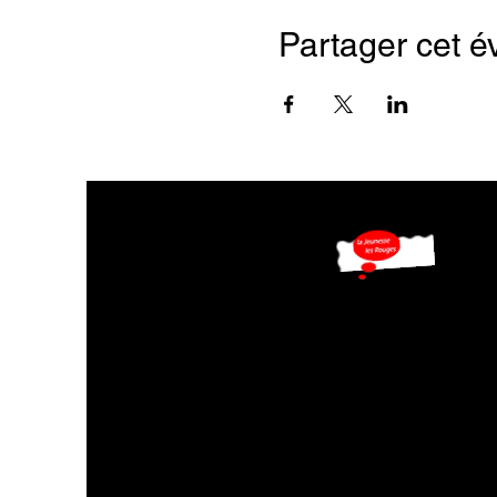
Partager cet 
126è anniversaire
Ne ratez pas nos mises à